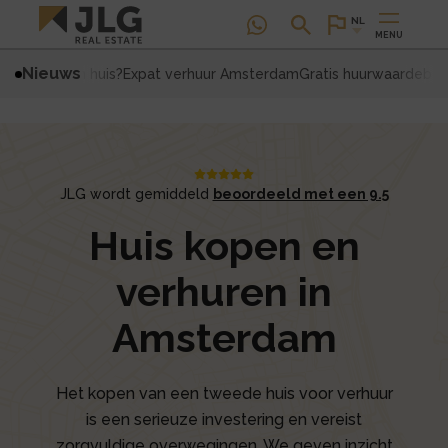
NL
MENU
Nieuws
r ik mijn huis?
Expat verhuur Amsterdam
Gratis huurwaardebepali
JLG wordt gemiddeld
beoordeeld met een 9.5
Huis kopen en
verhuren in
Amsterdam
Het kopen van een tweede huis voor verhuur
is een serieuze investering en vereist
zorgvuldige overwegingen. We geven inzicht