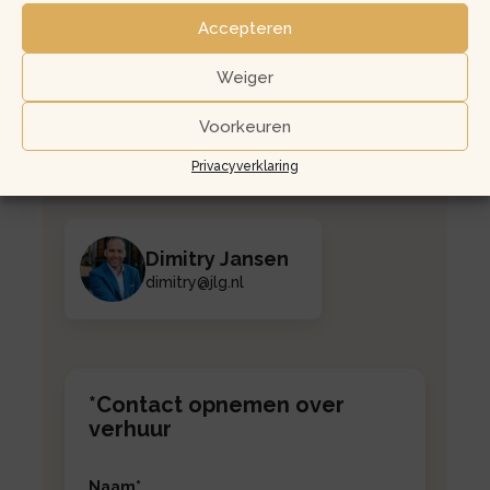
Accepteren
Laat uw contactgegevens
achter voor een vrijblijvende
Weiger
kennismaking!
Voorkeuren
Email
Telefoon
Privacyverklaring
info@jlg.nl;
020 33 000 31
Dimitry Jansen
dimitry@jlg.nl
*Contact opnemen over
verhuur
Naam
*