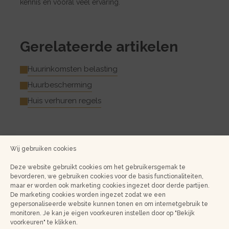
kennis en vooral veel ervaring.
Gerelateerde artikelen
Huurinkomsten belasting
Huurbescherming
Huis verhuren regels
Wij gebruiken cookies
Deze website gebruikt cookies om het gebruikersgemak te
bevorderen, we gebruiken cookies voor de basis functionaliteiten,
maar er worden ook marketing cookies ingezet door derde partijen.
De marketing cookies worden ingezet zodat we een
gepersonaliseerde website kunnen tonen en om internetgebruik te
monitoren. Je kan je eigen voorkeuren instellen door op "Bekijk
Meer weten?
voorkeuren" te klikken.