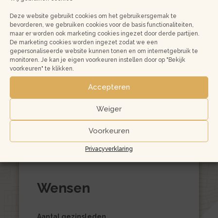
Deze website gebruikt cookies om het gebruikersgemak te
Werkgever
bevorderen, we gebruiken cookies voor de basis functionaliteiten,
maar er worden ook marketing cookies ingezet door derde partijen.
De marketing cookies worden ingezet zodat we een
gepersonaliseerde website kunnen tonen en om internetgebruik te
monitoren. Je kan je eigen voorkeuren instellen door op "Bekijk
Beroep
voorkeuren" te klikken.
Accepteren
Geschat inkomen per jaar
Weiger
Voorkeuren
Privacyverklaring
Wensen
Aantal gezinsleden