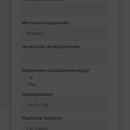
Minimale huurperiode
Verwachte verblijfsperiode
Diplomaten clausule benodigd?
Ja
Nee
Ingangsdatum
MM
slash
DD
Maximale huurprijs
slash
JJJJ