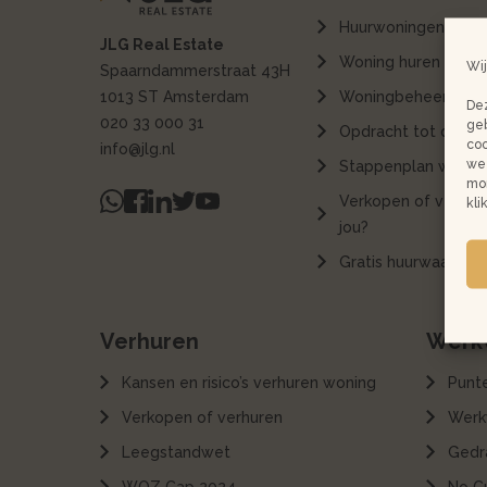
Huurwoningen
JLG Real Estate
Woning huren
Wij
Spaarndammerstraat 43H
1013 ST Amsterdam
Woningbeheer
Dez
020 33 000 31
geb
Opdracht tot dienst
coo
info@jlg.nl
we 
Stappenplan woning
mon
Verkopen of verhure
kli
jou?
Gratis huurwaardeb
Verhuren
Werkw
Kansen en risico’s verhuren woning
Punt
Verkopen of verhuren
Werk
Leegstandwet
Gedr