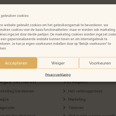
Koopwoningen
Huis kopen in Amsterdam
 gebruiken cookies
Jouw huis verkopen
e website gebruikt cookies om het gebruikersgemak te bevorderen, we
ruiken cookies voor de basis functionaliteiten, maar er worden ook marketing
verlening
FAQ over het kopen en verkopen
kies ingezet door derde partijen. De marketing cookies worden ingezet zoda
van een huis
een gepersonaliseerde website kunnen tonen en om internetgebruik te
 verhuren
itoren. Je kan je eigen voorkeuren instellen door op "Bekijk voorkeuren" te
Bankgarantie
n: wat past bij
kken.
epaling
Accepteren
Weiger
Voorkeuren
Privacyverklaring
ijze verhuren
Verkopen
entelling berekenen
Het verkoopproces
wijze
Marketing
agscode
Tarieven