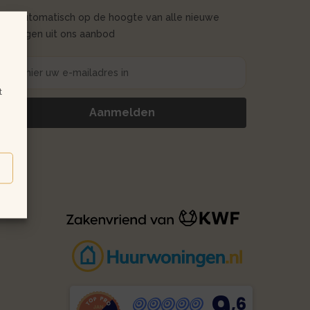
Blijf automatisch op de hoogte van alle nieuwe
woningen uit ons aanbod
t
9
,6