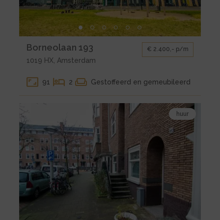
193
Kleine
Borneolaan 193
€ 2.400,- p/m
gallerij
1019 HX, Amsterdam
voor
huur
91
2
Gestoffeerd en gemeubileerd
Amsterdam
Borneolaan
Bekijk
193
huur
de
detail
pagina
van
huur
Amsterdam
Lekstraat
182