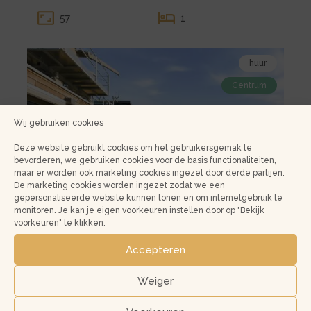
koop
57
1
Amsterdam
Recht
Bekijk
Boomssloot
huur
de
22B
Centrum
detail
pagina
van
Wij gebruiken cookies
huur
Deze website gebruikt cookies om het gebruikersgemak te
Amsterdam
bevorderen, we gebruiken cookies voor de basis functionaliteiten,
Bickerswerf
maar er worden ook marketing cookies ingezet door derde partijen.
De marketing cookies worden ingezet zodat we een
84
gepersonaliseerde website kunnen tonen en om internetgebruik te
monitoren. Je kan je eigen voorkeuren instellen door op "Bekijk
voorkeuren" te klikken.
Kleine
Accepteren
Bickerswerf 84
€ 3.400,- p/m
gallerij
1013 KX, Amsterdam
voor
Weiger
huur
128
2
Gestoffeerd
Amsterdam