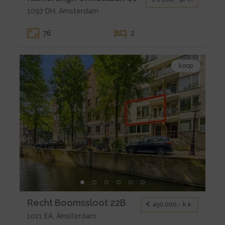
gallerij
1097 DH, Amsterdam
voor
huur
76
2
Amsterdam
Kamerlingh
Bekijk
Onneslaan
koop
de
48
detail
pagina
van
koop
Amsterdam
Recht
Boomssloot
22B
Kleine
Recht Boomssloot 22B
€ 450.000,- k.k.
gallerij
1011 EA, Amsterdam
voor