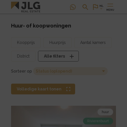
NL
MENU
Huur- of koopwoningen
Koopprijs
Huurprijs
Aantal kamers
District
Alle filters
Sorteer op
Volledige kaart
tonen
Bekijk
huur
de
Rivierenbuurt
detail