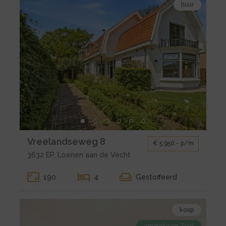
29-
huur
de
2
detail
pagina
van
huur
Loenen
aan
de
Vecht
Vreelandseweg
8
Kleine
Vreelandseweg 8
€ 5.950,- p/m
gallerij
3632 EP, Loenen aan de Vecht
voor
huur
190
4
Gestoffeerd
Loenen
aan
Bekijk
de
koop
de
Vecht