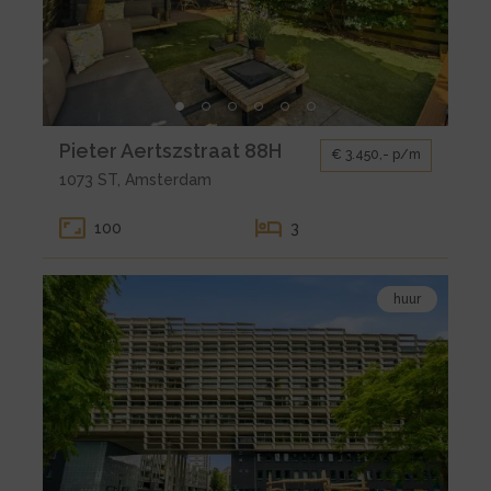
Pieter
Aertszstraat
88H
Kleine
Pieter Aertszstraat 88H
€ 3.450,- p/m
gallerij
1073 ST, Amsterdam
voor
huur
100
3
Amsterdam
Pieter
Bekijk
Aertszstraat
huur
de
88H
detail
pagina
van
huur
Amsterdam
Borneolaan