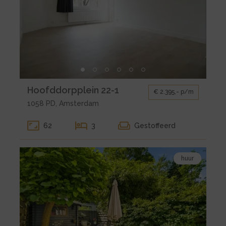
huur
Amsterdam
Hoofddorpplein
22-
1
Kleine
Hoofddorpplein 22-1
€ 2.395,- p/m
gallerij
1058 PD, Amsterdam
voor
huur
62
3
Gestoffeerd
Amsterdam
Hoofddorpplein
Bekijk
22-
huur
de
1
detail
pagina
van
huur
Amsterdam