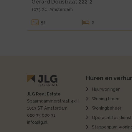
Gerard Doustraat 222-2
1073 XC, Amsterdam
52
2
Huren en verhu
Huurwoningen
JLG Real Estate
Woning huren
Spaarndammerstraat 43H
1013 ST Amsterdam
Woningbeheer
020 33 000 31
Opdracht tot dienst
info@jlg.nl
Stappenplan woning