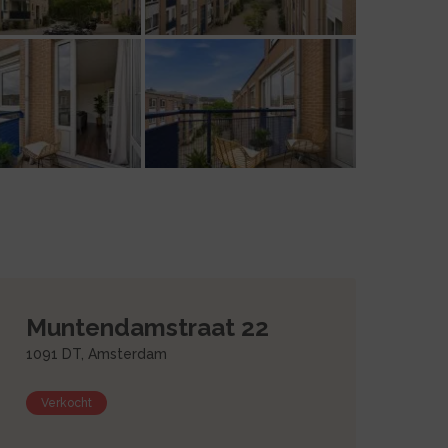
Foto
17
Foto
13
Muntendamstraat 22
1091 DT, Amsterdam
Verkocht