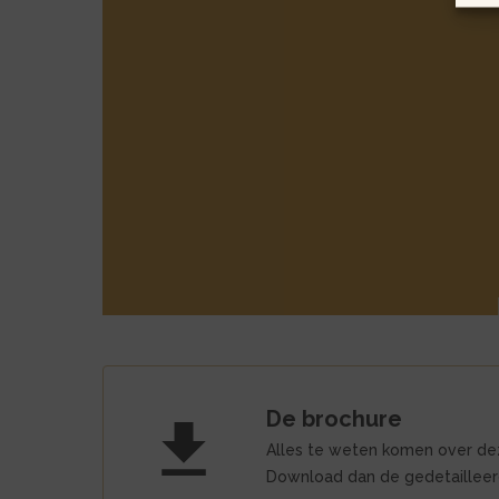
De brochure
Alles te weten komen over d
Download dan de gedetailleer