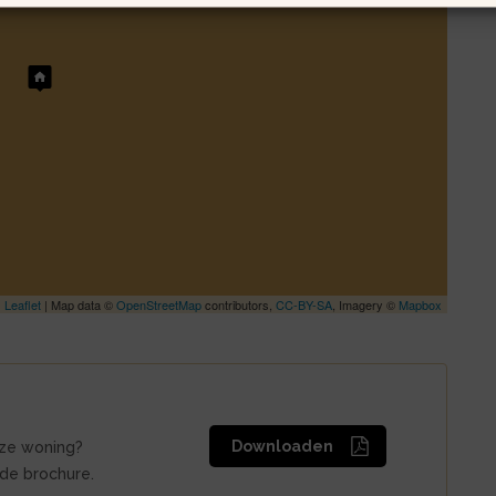
Leaflet
| Map data ©
OpenStreetMap
contributors,
CC-BY-SA
, Imagery ©
Mapbox
Downloaden
eze woning?
de brochure.