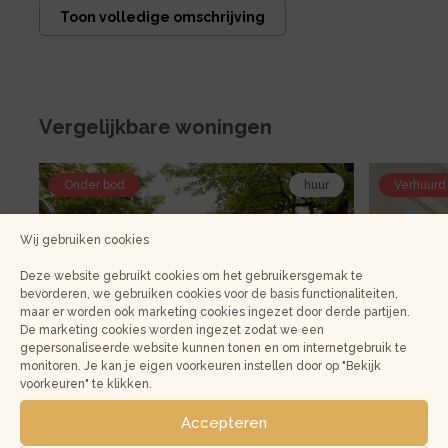
Toon volledige omschrijving
Vergelijkbare woningen
Bekijk
Bekijk
Onder bod
huur
Verhuurd
de
de
detail
detail
Wij gebruiken cookies
pagina
pagina
van
van
Deze website gebruikt cookies om het gebruikersgemak te
huur
huur
bevorderen, we gebruiken cookies voor de basis functionaliteiten,
maar er worden ook marketing cookies ingezet door derde partijen.
Amsterdam
Amsterdam
De marketing cookies worden ingezet zodat we een
Roerstraat
Berkelstraa
gepersonaliseerde website kunnen tonen en om internetgebruik te
69
8-
monitoren. Je kan je eigen voorkeuren instellen door op "Bekijk
voorkeuren" te klikken.
4
Hoofdfoto
Hoofdfoto
Roerstraat 69
Berkels
Accepteren
1078 LK, Amsterdam
1078 CW