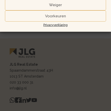
Weiger
82
2
Gestoffeerd
78
Voorkeuren
Privacyverklaring
JLG Real Estate
Spaarndammerstraat 43H
1013 ST Amsterdam
020 33 000 31
info@jlg.nl