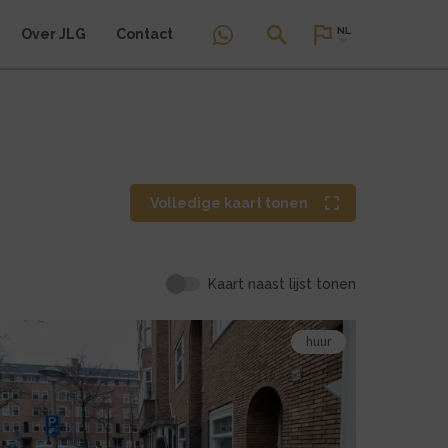
NL
Over JLG
Contact
Volledige kaart
tonen
Kaart naast lijst tonen
ekijk
huur
e
etail
agina
an