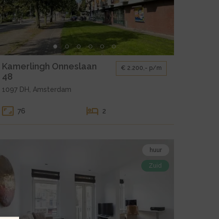
amerlingh
nneslaan
8
leine
Kamerlingh Onneslaan
€ 2.200,- p/m
llerij
48
oor
1097 DH, Amsterdam
uur
msterdam
76
2
amerlingh
nneslaan
8
ekijk
huur
e
Zuid
etail
agina
an
uur
msterdam