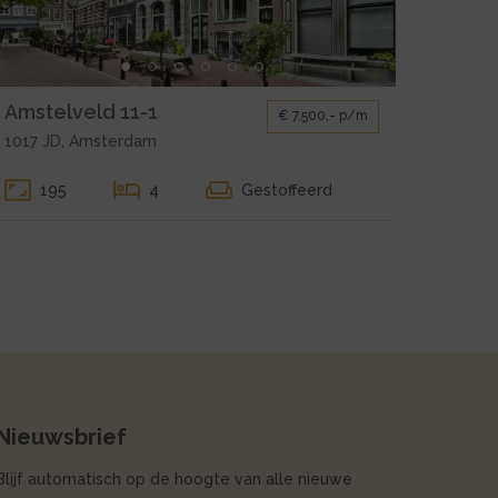
1-
leine
Amstelveld 11-1
€ 7.500,- p/m
llerij
1017 JD, Amsterdam
oor
uur
195
4
Gestoffeerd
msterdam
mstelveld
1-
Nieuwsbrief
Blijf automatisch op de hoogte van alle nieuwe