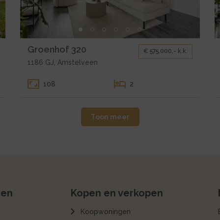
320
1
1
Kleine
K
Groenhof 320
€ 575.000,- k.k.
gallerij
ga
1186 GJ, Amstelveen
voor
v
koop
h
108
2
Amstelveen
A
Groenhof
A
320
1
Toon meer
1
ren
Kopen en verkopen
Koopwoningen