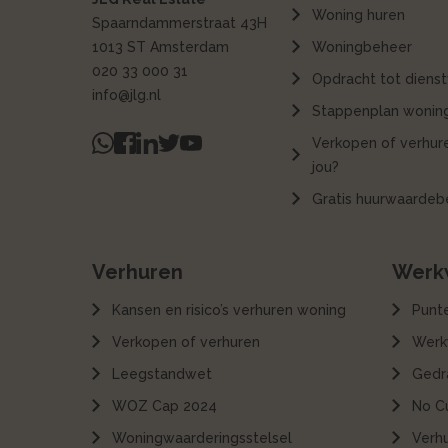
Woning huren
Spaarndammerstraat 43H
1013 ST Amsterdam
Woningbeheer
020 33 000 31
Opdracht tot dienst
info@jlg.nl
Stappenplan woning
Verkopen of verhure
jou?
Gratis huurwaardeb
Verhuren
Werkw
Kansen en risico’s verhuren woning
Punt
Verkopen of verhuren
Werk
Leegstandwet
Gedr
WOZ Cap 2024
No C
Woningwaarderingsstelsel
Verh