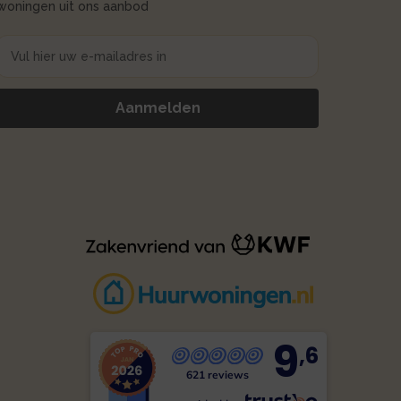
woningen uit ons aanbod
9
,6
621 reviews