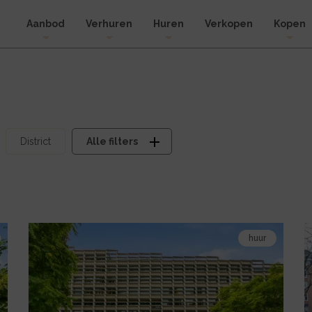
Aanbod
Verhuren
Huren
Verkopen
Kopen
District
Alle filters
Bekijk
B
huur
de
d
detail
d
pagina
p
van
v