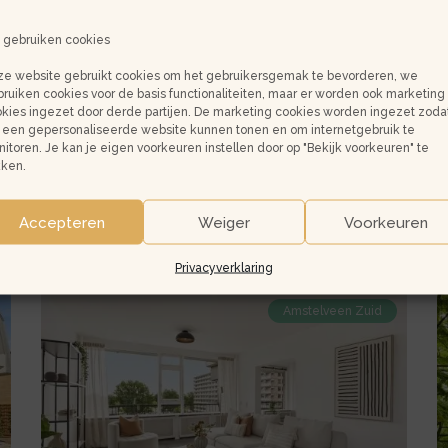
Burmanstraat
C
29-
4
 gebruiken cookies
2
1
e website gebruikt cookies om het gebruikersgemak te bevorderen, we
ruiken cookies voor de basis functionaliteiten, maar er worden ook marketing
kies ingezet door derde partijen. De marketing cookies worden ingezet zoda
Kleine
K
Burmanstraat 29-2
een gepersonaliseerde website kunnen tonen en om internetgebruik te
€ 2.300,- p/m
gallerij
ga
itoren. Je kan je eigen voorkeuren instellen door op "Bekijk voorkeuren" te
1091 SH, Amsterdam
voor
v
kken.
huur
h
57
1
Gestoffeerd
Amsterdam
A
Accepteren
Weiger
Voorkeuren
Burmanstraat
C
29-
4
Bekijk
B
Privacyverklaring
koop
2
1
de
d
Amstelveen Zuid
detail
d
pagina
p
van
v
koop
h
Amstelveen
A
Groenhof
A