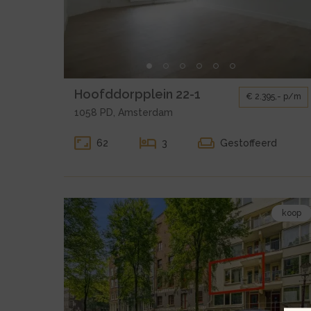
Hoofddorpplein
22-
1
Kleine
Hoofddorpplein 22-1
€ 2.395,- p/m
gallerij
1058 PD, Amsterdam
voor
huur
62
3
Gestoffeerd
Amsterdam
Hoofddorpplein
22-
1
Bekijk
koop
de
detail
pagina
van
koop
Amsterdam