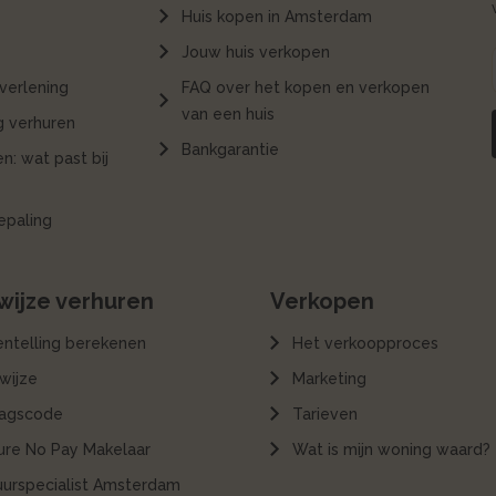
Huis kopen in Amsterdam
Jouw huis verkopen
verlening
FAQ over het kopen en verkopen
van een huis
 verhuren
Bankgarantie
n: wat past bij
epaling
ijze verhuren
Verkopen
entelling berekenen
Het verkoopproces
wijze
Marketing
agscode
Tarieven
ure No Pay Makelaar
Wat is mijn woning waard?
uurspecialist Amsterdam