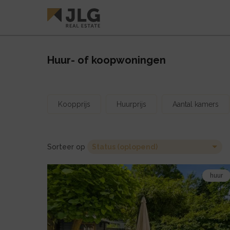
Huur- of koopwoningen
Koopprijs
Huurprijs
Aantal kamers
Sorteer op
Bekijk
huur
de
detail
pagina
van