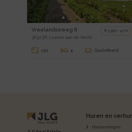
de
Vecht
Vreelandseweg
8
Kleine
Vreelandseweg 8
€ 5.950,- p/m
gallerij
3632 EP, Loenen aan de Vecht
voor
huur
190
4
Gestoffeerd
Loenen
aan
de
Vecht
Vreelandseweg
8
Huren en verhu
Huurwoningen
JLG Real Estate