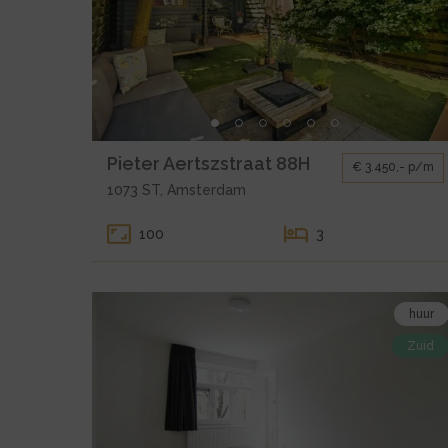
huur
Amsterdam
Pieter
Aertszstraat
88H
Kleine
Pieter Aertszstraat 88H
€ 3.450,- p/m
gallerij
1073 ST, Amsterdam
voor
huur
100
3
Amsterdam
Pieter
Aertszstraat
Bekijk
huur
88H
de
Zuid
detail
pagina
van
huur
Amsterdam