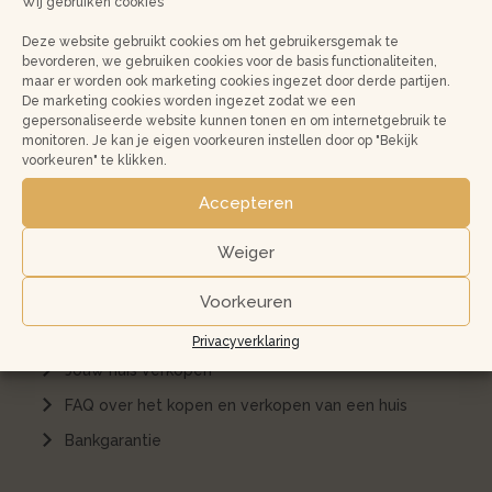
Wij gebruiken cookies
Woning huren
Deze website gebruikt cookies om het gebruikersgemak te
Woningbeheer
bevorderen, we gebruiken cookies voor de basis functionaliteiten,
Opdracht tot dienstverlening
maar er worden ook marketing cookies ingezet door derde partijen.
De marketing cookies worden ingezet zodat we een
Stappenplan woning verhuren
gepersonaliseerde website kunnen tonen en om internetgebruik te
monitoren. Je kan je eigen voorkeuren instellen door op "Bekijk
Verkopen of verhuren: wat past bij jou?
voorkeuren" te klikken.
Gratis huurwaardebepaling
Accepteren
Weiger
Kopen en verkopen
Koopwoningen
Voorkeuren
Huis kopen in Amsterdam
Privacyverklaring
Jouw huis verkopen
FAQ over het kopen en verkopen van een huis
Bankgarantie