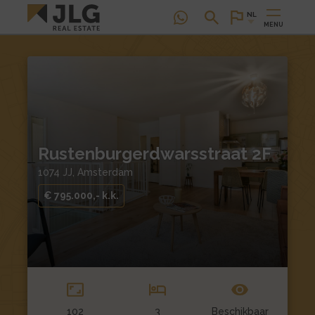
NL
MENU
Rustenburgerdwarsstraat 2F
1074 JJ, Amsterdam
€ 795.000,- k.k.
102
3
Beschikbaar