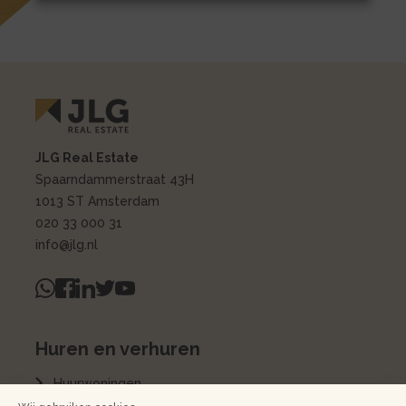
JLG Real Estate
Spaarndammerstraat 43H
1013 ST Amsterdam
020 33 000 31
info@jlg.nl
Huren en verhuren
Huurwoningen