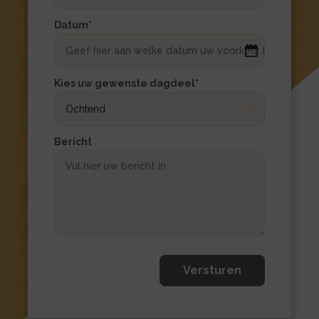
formulier
Woning
Datum
*
url
DD
slash
MM
Kies uw gewenste dagdeel
*
slash
JJJJ
Bericht