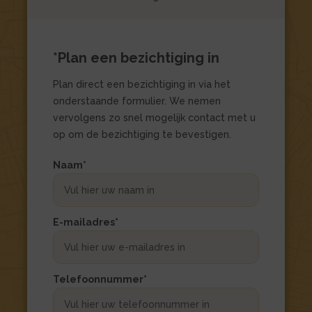
*Plan een bezichtiging in
Plan direct een bezichtiging in via het
onderstaande formulier. We nemen
vervolgens zo snel mogelijk contact met u
op om de bezichtiging te bevestigen.
Dit
Naam
*
veld
is
verborgen
E-mailadres
*
bij
het
bekijken
Telefoonnummer
*
van
het