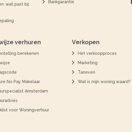
Bankgarantie
n: wat past bij
epaling
ijze verhuren
Verkopen
entelling berekenen
Het verkoopproces
wijze
Marketing
agscode
Tarieven
ure No Pay Makelaar
Wat is mijn woning waard?
uurspecialist Amsterdam
uuradvies
klist voor Woningverhuur