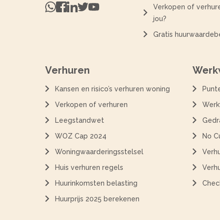
Verkopen of verhure
jou?
Gratis huurwaardeb
Verhuren
Werkw
Kansen en risico’s verhuren woning
Punt
Verkopen of verhuren
Werk
Leegstandwet
Gedr
WOZ Cap 2024
No C
Woningwaarderingsstelsel
Verh
Huis verhuren regels
Verh
Huurinkomsten belasting
Chec
Huurprijs 2025 berekenen