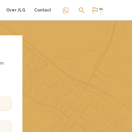
NL
Over JLG
Contact
en