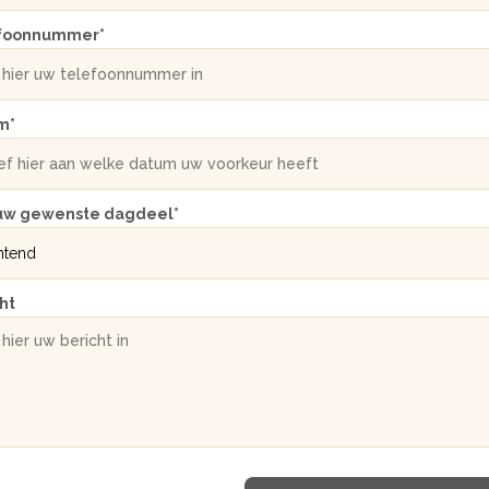
ken
ken
foonnummer
*
lier
lier
ng
ng
*
m
*
 uw gewenste dagdeel
*
ht