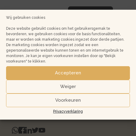
Wij gebruiken cookies
Deze website gebruikt cookies om het gebruikersgemak te
bevorderen, we gebruiken cookies voor de basis functionaliteiten,
maar er worden ook marketing cookies ingezet door derde partijen.
De marketing cookies worden ingezet zodat we een
gepersonaliseerde website kunnen tonen en om internetgebruik te
monitoren. Je kan je eigen voorkeuren instellen door op "Bekijk
voorkeuren" te klikken.
Accepteren
Weiger
JLG Real Estate
Spaarndammerstraat 43H
Voorkeuren
1013 ST Amsterdam
020 33 000 31
Privacyverklaring
info@jlg.nl