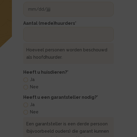
MM
slash
DD
Aantal (mede)huurders
*
slash
JJJJ
Hoeveel personen worden beschouwd
als hoofdhuurder.
Heeft u huisdieren?
*
Ja
Nee
Heeft u een garantsteller nodig?
*
Ja
Nee
Een garantsteller is een derde persoon
(bijvoorbeeld ouders) die garant kunnen