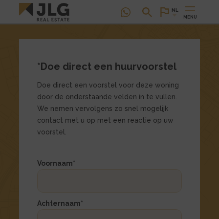
NL
MENU
*Doe direct een huurvoorstel
Doe direct een voorstel voor deze woning
door de onderstaande velden in te vullen.
We nemen vervolgens zo snel mogelijk
contact met u op met een reactie op uw
voorstel.
Dit
Dit
Voornaam
*
veld
veld
is
is
verborgen
verborgen
bij
bij
Achternaam
*
het
het