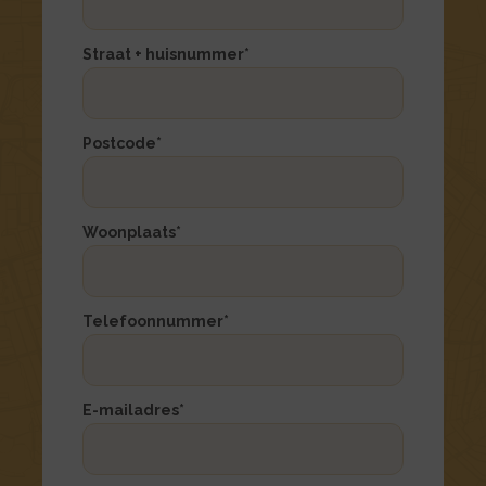
bekijken
bekijken
van
van
Straat + huisnummer
*
het
het
formulier
formulier
Woning
Woning
*
url
Postcode
*
Woonplaats
*
Telefoonnummer
*
E-mailadres
*