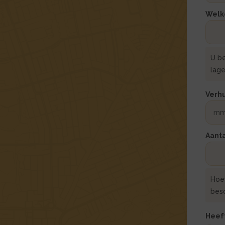
Welke
U be
lage
Verh
Aant
Hoe
bes
Heeft