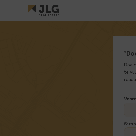
*Do
Doe d
te vu
react
Dit
Dit
Voor
veld
veld
is
is
verbo
verbo
bij
bij
Stra
het
het