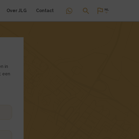
NL
Over JLG
Contact
n in
t een