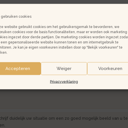
ee
 gebruiken cookies
 u een garantsteller nodig?
*
e website gebruikt cookies om het gebruikersgemak te bevorderen, we
ruiken cookies voor de basis functionaliteiten, maar er worden ook marketing
ee
kies ingezet door derde partijen. De marketing cookies worden ingezet zoda
een gepersonaliseerde website kunnen tonen en om internetgebruik te
garantsteller is een derde persoon (bijvoorbeeld ouders) die gara
itoren. Je kan je eigen voorkeuren instellen door op "Bekijk voorkeuren" te
en staan voor de huursom. Veel verhuurders hebben liever geen
kken.
ntsteller maar huurders die zelf voldoende inkomen hebben.
Accepteren
Weiger
Voorkeuren
chting / motivatie bij het huurvoorstel
Privacyverklaring
hrijf duidelijk uw situatie om een zo goed mogelijk beeld van u te
gen.