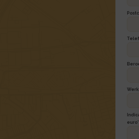
bekij
bekij
van
van
Post
het
het
formu
formu
Woni
Woni
url
Tele
Bero
Werk
Indic
euro'