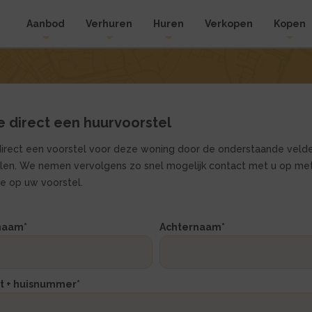
Aanbod
Verhuren
Huren
Verkopen
Kopen
e direct een huurvoorstel
irect een voorstel voor deze woning door de onderstaande velde
llen. We nemen vervolgens zo snel mogelijk contact met u op me
ie op uw voorstel.
naam
*
Achternaam
*
rgen
rgen
at + huisnummer
*