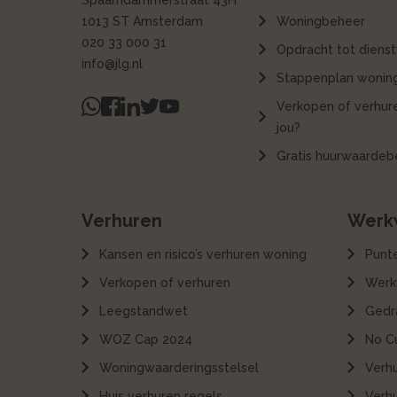
Spaarndammerstraat 43H
1013 ST Amsterdam
Woningbeheer
020 33 000 31
Opdracht tot dienst
info@jlg.nl
Stappenplan woning
Verkopen of verhure
jou?
Gratis huurwaardeb
Verhuren
Werkw
Kansen en risico’s verhuren woning
Punt
Verkopen of verhuren
Werk
Leegstandwet
Gedr
WOZ Cap 2024
No C
Woningwaarderingsstelsel
Verh
Huis verhuren regels
Verh