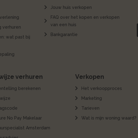
Jouw huis verkopen
verlening
FAQ over het kopen en verkopen
van een huis
 verhuren
Bankgarantie
n: wat past bij
epaling
ijze verhuren
Verkopen
entelling berekenen
Het verkoopproces
wijze
Marketing
agscode
Tarieven
ure No Pay Makelaar
Wat is mijn woning waard?
uurspecialist Amsterdam
uuradvies