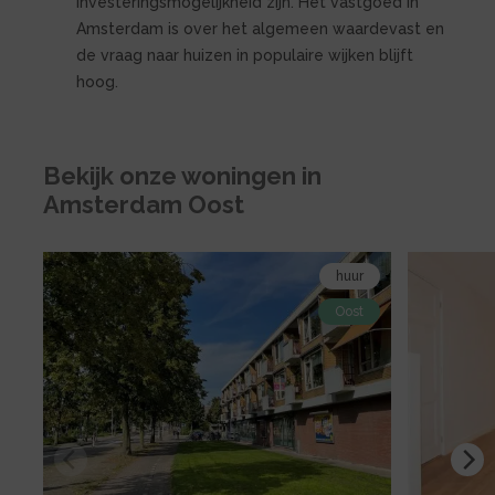
investeringsmogelijkheid zijn. Het vastgoed in
Amsterdam is over het algemeen waardevast en
de vraag naar huizen in populaire wijken blijft
hoog.
Bekijk onze woningen in
Amsterdam Oost
Bekijk
Bekijk
huur
de
de
Oost
detail
detail
pagina
pagina
van
van
huur
huur
Amsterdam
Amsterdam
Kamerlingh
Burmanstra
Onneslaan
29-