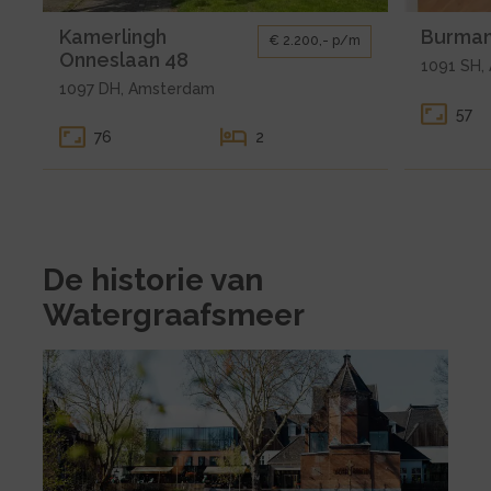
48
2
Hoofdfoto
Hoofdfoto
Kamerlingh
Burman
€ 2.200,- p/m
Onneslaan 48
1091 SH,
1097 DH, Amsterdam
57
76
2
De historie van
Watergraafsmeer